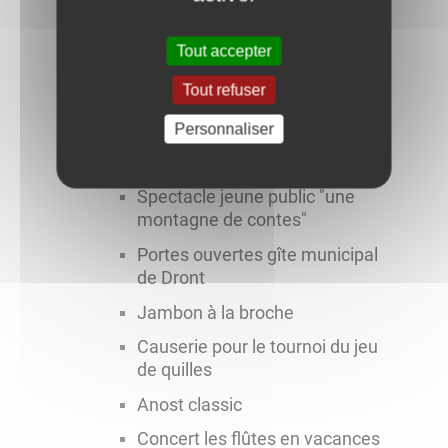
et résineux
Marché de producteurs
Tout accepter
Soirée transidentités au
Tout refuser
cinéma
Fête de l'école
Personnaliser
Nuit du film d'animation
Spectacle jeune public "une
montagne de contes"
Portes ouvertes gîte municipal
de Dront
Jambon à la broche
Causerie pour le tournoi du jeu
de quilles
Anost classic
Concert les flûtes en vacances