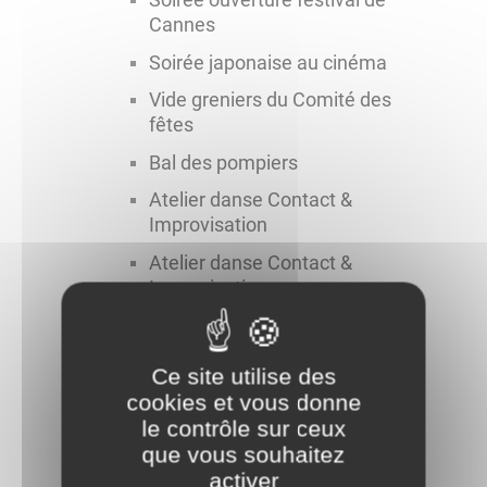
Soirée ouverture festival de
Cannes
Soirée japonaise au cinéma
Vide greniers du Comité des
fêtes
Bal des pompiers
Atelier danse Contact &
Improvisation
Atelier danse Contact &
Improvisation
Passation de commandement
pompiers
Ce site utilise des
Ludobus mai
cookies et vous donne
Ludobus juillet
le contrôle sur ceux
que vous souhaitez
Balade à 2 voix entre feuillus
activer