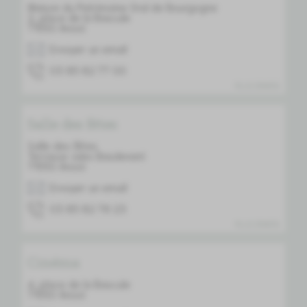
Maison du Patrimoine Oral de Bourgogne
2, place de la Bascule
71550
Anost
Envoyer un email
00 77 28 58 30
PLUS D'INFOS
Salle des fêtes
Salle des fêtes
Terrasse Jules Basdevant
71550
Anost
Envoyer un email
32 67 28 58 30
PLUS D'INFOS
Cinéma
4, place de la Bascule
71550
Anost