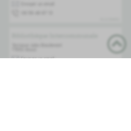
Envoyer un email
31 76 84 85 60
PLUS D'INFOS
Bibliothèque Intercommunale
Terrasse Jules Basdevant
71550
Anost
Envoyer un email
61 87 28 58 30
PLUS D'INFOS
L'Avant-Gare
70 route d'Autun
71550
Anost
Envoyer un email
12.79.08.87.90
PLUS D'INFOS