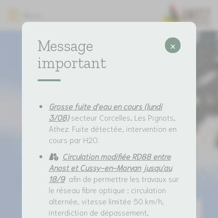
Lien
Lien
Lien
Lien
Panneau de gestion des cookies
Menu
d'accès
d'accès
d'accès
d'accès
rapide
rapide
rapide
rapide
au
au
à
au
Message
×
menu
contenu
la
pied
important
principal
recherche
de
page
Grosse fuite d'eau en cours (lundi
3/08)
secteur Corcelles, Les Pignots,
Athez. Fuite détectée, intervention en
cours par H2O.
Circulation modifiée RD88 entre
Anost et Cussy-en-Morvan jusqu'au
18/9
afin de permettre les travaux sur
le réseau fibre optique : circulation
alternée, vitesse limitée 50 km/h,
interdiction de dépassement,