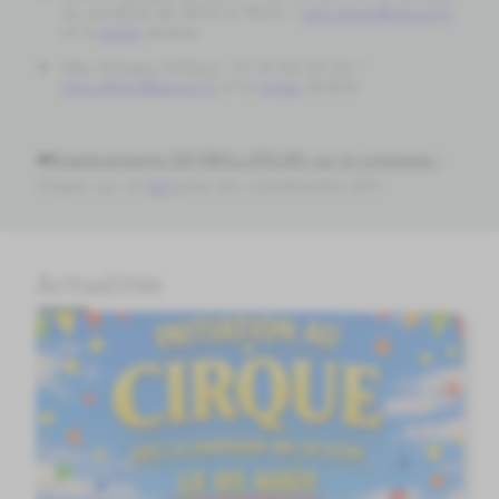
au vendredi de 9h00 à 11h00 /
gite.dront@anost.fr
et la
page
dédiée
Gîte d'étape d'Athez : 07 61 64 20 20 /
gite.athez@anost.fr
et la
page
dédiée
❤️
Emplacements DEFIBRILLATEURS sur la commune :
Cliquer sur ce
lien
pour les coordonnées GPS
Actualités