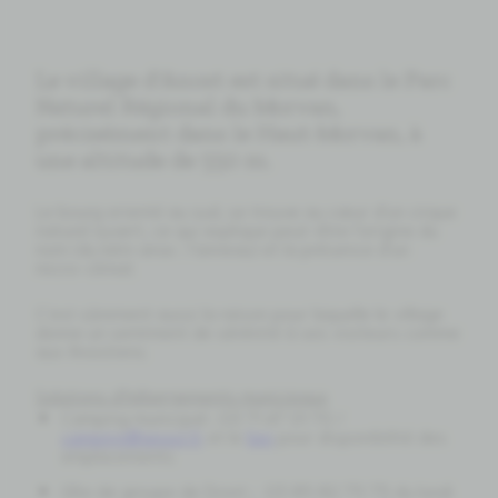
Le village d'Anost est situé dans le Parc
Naturel Régional du Morvan,
précisément dans le Haut-Morvan, à
une altitude de 550 m.
Le bourg orienté au sud, se trouve au cœur d'un cirque
naturel ouvert, ce qui explique peut-être l'origine du
nom (du latin anox : l'anneau) et la présence d'un
micro-climat.
C'est sûrement aussi la raison pour laquelle le village
donne un sentiment de sérénité à ses visiteurs comme
aux Anostiens.
Solutions d'hébergements municipaux
Camping municipal : 03 71 47 01 70 /
camping@anost.fr
et le
lien
pour disponibilité des
emplacements
Gîte de groupe de Dront : 03 85 82 75 75 du lundi