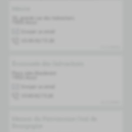
Mairie
35, grande rue des Galvachers
71550
Anost
Envoyer un email
62 37 28 58 30
PLUS D'INFOS
Écomusée des Galvachers
Place Jules Basdevant
71550
Anost
Envoyer un email
62.37.28.58.30
PLUS D'INFOS
Maison du Patrimoine Oral de
Bourgogne