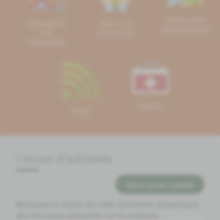
Cartes des
Transport
Aide à la
Randonnées
à la
personne
demande
Santé
WIFI
Carnet d'adresses
Voir le carnet complet
Retrouvez ici toutes les infos et horaires d'ouvertures
des structures présentes sur la commune.