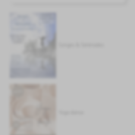
Songes & Sérénades
Yoga danse