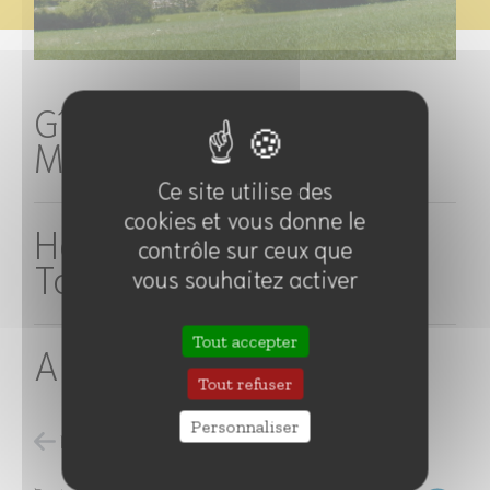
Gîtes et Camping
Municipaux
Ce site utilise des
cookies et vous donne le
Hébergements
contrôle sur ceux que
Touristiques
vous souhaitez activer
Tout accepter
Aire de Camping-Car
Tout refuser
Personnaliser
Retour à l'accueil