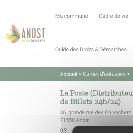
Lien
Lien
Lien
Lien
Panneau de gestion des cookies
d'accès
d'accès
d'accès
d'accès
Ma commune
Cadre de vie
rapide
rapide
rapide
rapide
au
au
à
au
menu
contenu
la
pied
principal
recherche
de
Guide des Droits & Démarches
page
Carnet d'adresses
Accueil
La Poste (Distribute
de Billets 24h/24)
36, grande rue des Galvachers
71550
Anost
1363