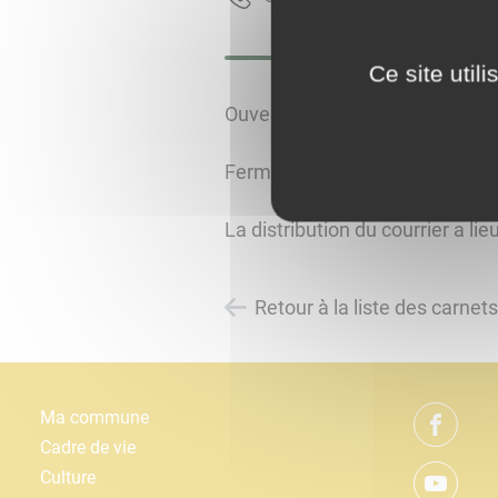
Ce site util
Ouverte du mardi au samedi d
Fermée les les dimanches et lu
La distribution du courrier a lie
Retour à la liste des carnet
Ma commune
Cadre de vie
Culture