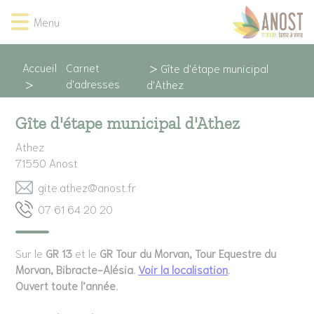
Lien
Lien
Lien
Lien
Panneau de gestion des cookies
Menu
d'accès
d'accès
d'accès
d'accès
rapide
rapide
rapide
rapide
au
au
à
au
Accueil
Carnet
Gîte d'étape municipal
menu
contenu
la
pied
d'adresses
d'Athez
principal
recherche
de
page
Gîte d'étape municipal d'Athez
Athez
71550
Anost
rf.tsona@zehta.etig
02 02 46 16 70
Sur le
GR 13
et le
GR Tour du Morvan, Tour Equestre du
Morvan, Bibracte-Alésia.
Voir la localisation
.
Ouvert toute l’année.