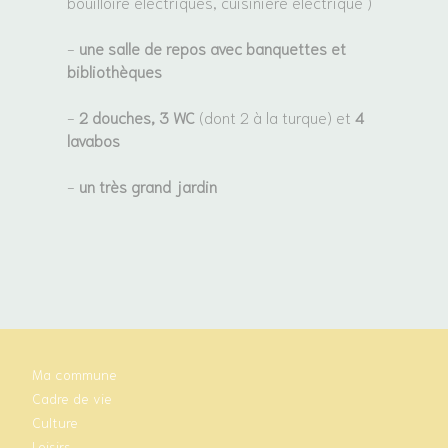
bouilloire électriques, cuisinière électrique )
-
une salle de repos avec banquettes et
bibliothèques
-
2 douches, 3 WC
(dont 2 à la turque) et
4
lavabos
-
un très grand jardin
Ma commune
Cadre de vie
Culture
Loisirs