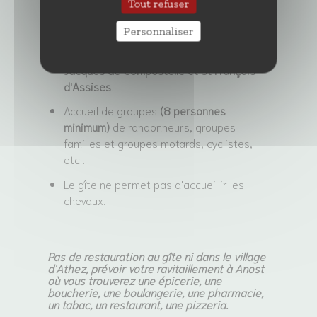
Tout refuser
Personnaliser
Accueil de randonneurs, pélerins pour
St
Jacques de Compostelle et St François
d'Assises
.
Accueil de groupes
(8 personnes
minimum)
de randonneurs, groupes
familles et groupes motards, cyclistes,
etc .
Le gîte ne permet pas d'accueillir les
chevaux.
Pas de restauration au gîte ni dans le village
d'Athez, prévoir votre ravitaillement à Anost
où vous trouverez une épicerie, une
boucherie, une boulangerie, une pharmacie,
un tabac, un restaurant, une pizzeria.