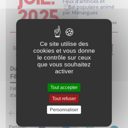
Ce site utilise des
cookies et vous donne
le contrôle sur ceux
que vous souhaitez
Du
13/07/25 à 21:30
au
13/07/25 à 23:30
activer
Fête du 13 juillet
Tout accepter
Fête du 13 juillet avec retraite aux flambeaux, feux
d'artifice et bal.
Tout refuser
Personnaliser
Retour à la liste des évènements
Partagez