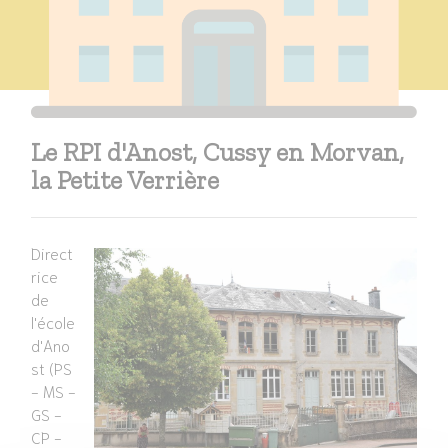
Le RPI d'Anost, Cussy en Morvan,
la Petite Verrière
Direct
rice
de
l'école
d'Ano
st (PS
- MS -
GS -
CP -