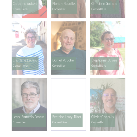
Claudine Aubert
Florian Nouallet
Christine Gaillard
Conseillère
Conseiller
Conseillère
Charlène Leclerc
Daniel Vauchel
Stéphanie Duwez
Conseillère
Conseiller
Conseillère
Jean-François Pocard
Béatrice Leroy-Ribot
Olivier Chapuis
Conseiller
Conseillère
Conseiller