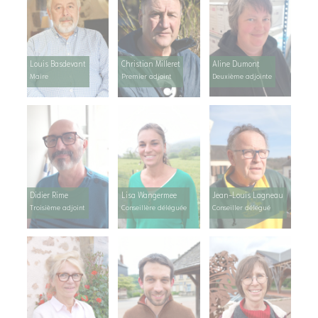
Louis Basdevant
Christian Milleret
Aline Dumont
Maire
Premier adjoint
Deuxième adjointe
Didier Rime
Lisa Wangermee
Jean-Louis Lagneau
Troisième adjoint
Conseillère déléguée
Conseiller délégué