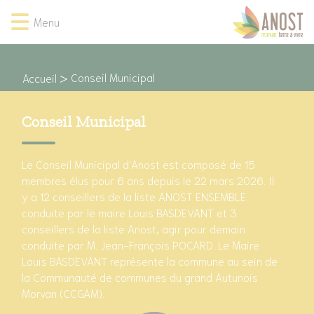
Lien
Lien
Lien
Lien
Panneau de gestion des cookies
Menu
d'accès
d'accès
d'accès
d'accès
rapide
rapide
rapide
rapide
au
au
à
au
menu
contenu
la
pied
Conseil Municipal
Accueil
principal
recherche
de
page
Conseil Municipal
Le Conseil Municipal d'Anost est composé de 15
membres élus pour 6 ans depuis le 22 mars 2026. Il
y a 12 conseillers de la liste ANOST ENSEMBLE
conduite par le maire Louis BASDEVANT et 3
conseillers de la liste Anost, agir pour demain
conduite par M. Jean-François POCARD. Le Maire
Louis BASDEVANT représente la commune au sein de
la Communauté de communes du grand Autunois
Morvan (CCGAM).