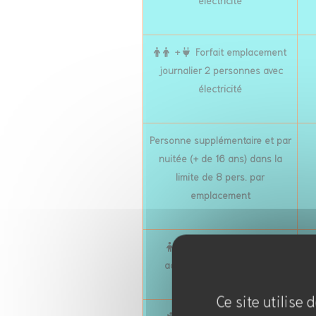
électricité
+
Forfait emplacement
journalier 2 personnes avec
électricité
Personne supplémentaire et par
nuitée (+ de 16 ans) dans la
limite de 8 pers. par
emplacement
Personne - de 16 ans
accompagnée par nuitée
Ce site utilise