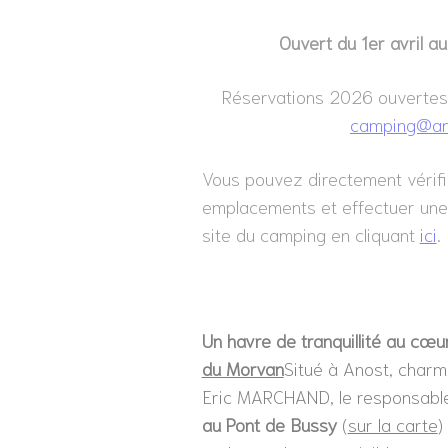
Ouvert du 1er avril 
Réservations 2026 ouvertes
camping@an
Vous pouvez directement vérifie
emplacements et effectuer une 
site du camping en cliquant
ici
.
Un havre de tranquillité au cœ
du Morvan
Situé à Anost, charm
Eric MARCHAND, le responsabl
au Pont de Bussy
(
sur la carte
)