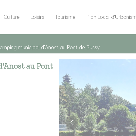
Culture
Loisirs
Tourisme
Plan Local d'Urbanis
amping municipal d'Anost au Pont de Bussy
'Anost au Pont