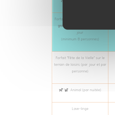
Enfant de - de 2 ans
Forfait emplacement spécifique
groupe
par personne et par
jour
(minimum 8 personnes)
Forfait "Fête de la Vielle" sur le
terrain de loisirs (par jour et par
personne)
Animal (par nuitée)
Lave-linge