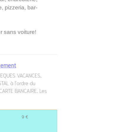
, pizzeria, bar-
r sans voiture!
lement
HEQUES VACANCES,
AL à l'ordre du
 CARTE BANCAIRE. Les
9 €