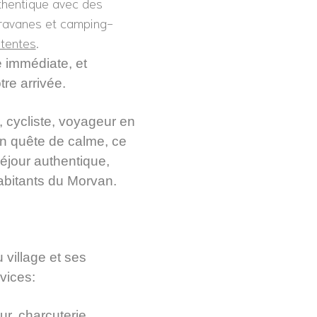
uthentique avec des
ravanes et camping-
tentes
.
ne immédiate, et
re arrivée.
cycliste, voyageur en
 en quête de calme, ce
éjour authentique,
habitants du Morvan.
 village et ses
vices:
ur, charcuterie,