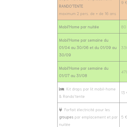
9 
RANDO'TENTE
maximum 2 pers. de + de 16 ans
Mobil'Home par nuitée
80
Mobil'Home par semaine du
01/04 au 30/06 et du 01/09 au
33
30/09
Mobil'Home par semaine du
47
01/07 au 31/08
Kit draps par lit mobil-home
13 
& Rando'tente
Forfait électricité pour les
groupes
par emplacement et par
5 
nuitée