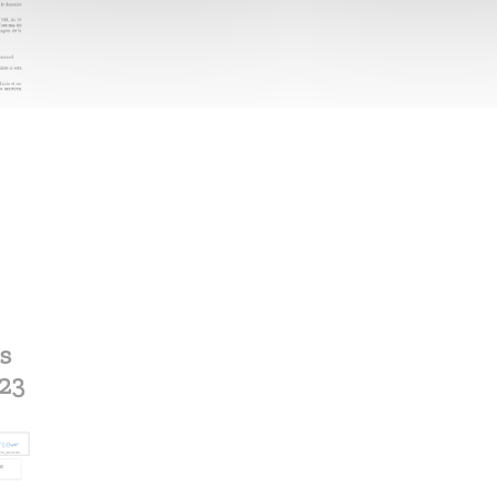
s
/23