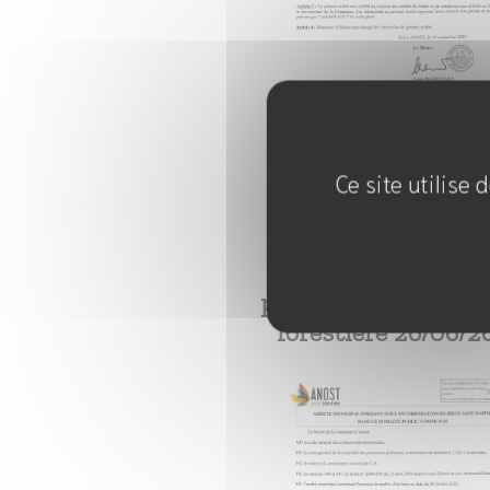
Ce site utilise
VISUALISER
(PDF)
Utilisation domain
public et exploitati
forestière 26/06/2