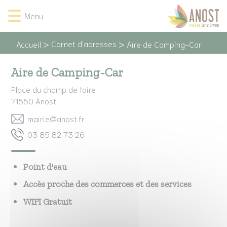
Lien
Lien
Lien
Lien
Panneau de gestion des cookies
Menu
d'accès
d'accès
d'accès
d'accès
rapide
rapide
rapide
rapide
au
au
à
au
Carnet d'adresses
Accueil
Aire de Camping-Car
menu
contenu
la
pied
principal
recherche
de
Aire de Camping-Car
page
Place du champ de foire
71550
Anost
rf.tsona@eiriam
62 37 28 58 30
​​​​​​​Point d'eau
Accès proche des commerces et des services
WIFI Gratuit