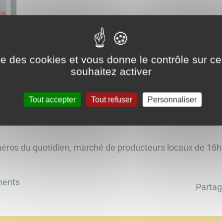
ise des cookies et vous donne le contrôle sur 
Marché de producteurs locaux
souhaitez activer
Tout accepter
Tout refuser
Personnaliser
héros du quotidien, marché de producteurs locaux de 16h 
ments
Partag