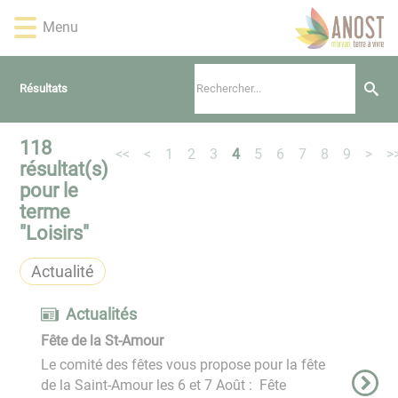
Lien
Lien
Lien
Lien
Panneau de gestion des cookies
Menu
d'accès
d'accès
d'accès
d'accès
rapide
rapide
rapide
rapide
au
au
à
au
Résultats
menu
contenu
la
pied
principal
recherche
de
page
118
<<
<
1
2
3
4
5
6
7
8
9
>
>
résultat(s)
pour le
terme
"
Loisirs
"
Actualité
Actualités
Fête de la St-Amour
Le comité des fêtes vous propose pour la fête
de la Saint-Amour les 6 et 7 Août : Fête