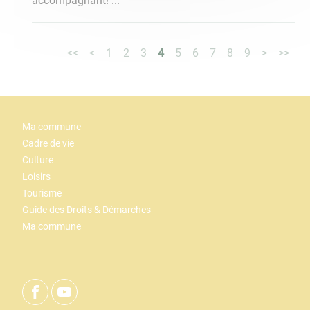
accompagnant! ...
<<
<
1
2
3
4
5
6
7
8
9
>
>>
Ma commune
Cadre de vie
Culture
Loisirs
Tourisme
Guide des Droits & Démarches
Ma commune