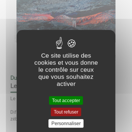
Ce site utilise des
cookies et vous donne
le contrôle sur ceux
que vous souhaitez
Du
30/11/24 à 20:30
au
30/11/24 à 23:30
activer
Le mois du doc : petite planète
Le mois du doc au cinéma.
Tout accepter
Diffusion du documentaire : Sitabaomba, chez les
Tout refuser
zébus francophones.
Personnaliser