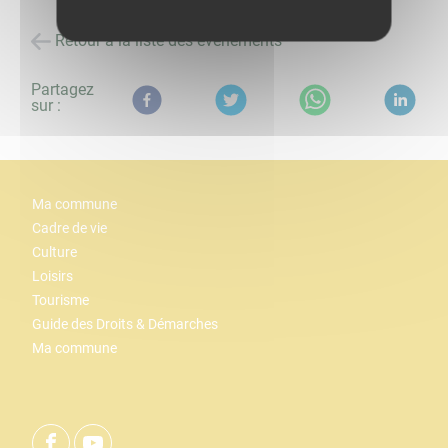
Retour à la liste des évènements
Partagez
sur :
Ma commune
Cadre de vie
Culture
Loisirs
Tourisme
Guide des Droits & Démarches
Ma commune