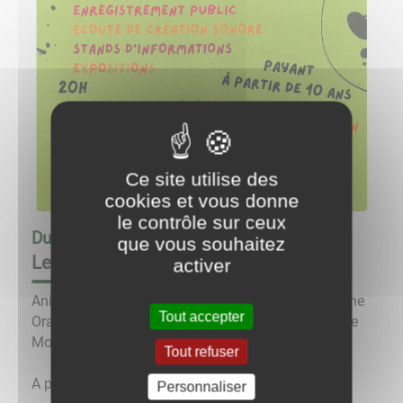
Ce site utilise des
cookies et vous donne
le contrôle sur ceux
Du
25/05/24 à 16:00
au
25/05/24 à 23:00
que vous souhaitez
Le loup dans le Morvan
activer
Animations et projections à la Maison du Patrimoine
Tout accepter
Oral et au cinéma sur la thématique du loup dans le
Morvan.
Tout refuser
A partir de 16h pour les animations gratuites.
Personnaliser