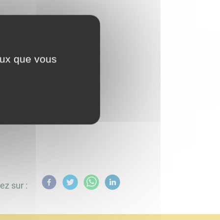
ceux que vous
ry
ez sur :