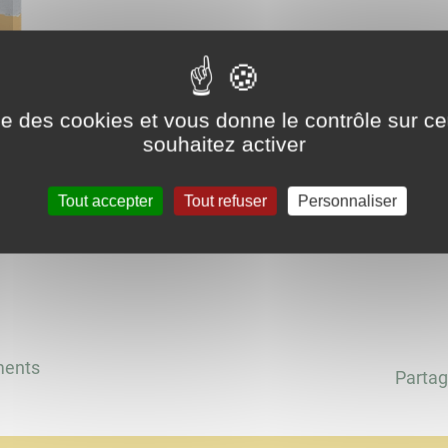
ise des cookies et vous donne le contrôle sur 
Courts métrages avec Raphaël Thié
souhaitez activer
Tout accepter
Tout refuser
Personnaliser
ments
Partag