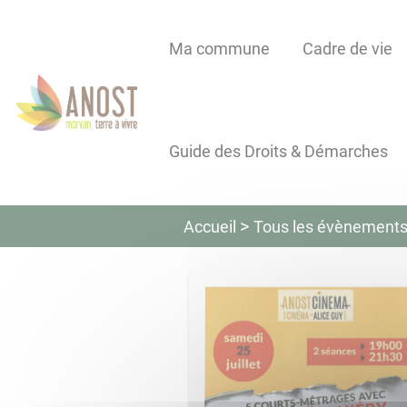
Lien
Lien
Lien
Lien
Panneau de gestion des cookies
d'accès
d'accès
d'accès
d'accès
Ma commune
Cadre de vie
rapide
rapide
rapide
rapide
au
au
à
au
menu
contenu
la
pied
principal
recherche
de
Guide des Droits & Démarches
page
Tous les évènement
Accueil