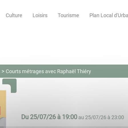
Culture
Loisirs
Tourisme
Plan Local d'Ur
s
Courts métrages avec Raphaël Thiéry
Du
25/07/26 à 19:00
au
25/07/26 à 23:00