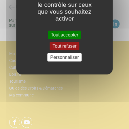
le contrôle sur ceux
Retour à la liste des évènements
que vous souhaitez
activer
Partagez
sur :
Tout accepter
Tout refuser
Ma commune
Personnaliser
Cadre de vie
Culture
Loisirs
Tourisme
Guide des Droits & Démarches
Ma commune