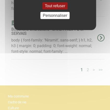
h3 { margin: 0; padding: 0; font-weight: normal;
Tout refuser
font-style: normal; font-family: ...
Personnaliser
Carnet d'adresse
Boucherie Charcuterie - SARL PHILIPPE et
SERVAIS
body { font-family: 'Niramit', sans-serif; } h1, h2,
h3 { margin: 0; padding: 0; font-weight: normal;
font-style: normal; font-family: ...
1
2
>
>>
Ma commune
Cadre de vie
Culture