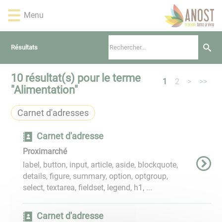
Lien
Lien
Lien
Lien
Panneau de gestion des cookies
Menu
d'accès
d'accès
d'accès
d'accès
rapide
rapide
rapide
rapide
au
au
à
au
Résultats
menu
contenu
la
pied
principal
recherche
de
page
10
résultat(s) pour le terme
1
2
>
>>
"
Alimentation
"
Carnet d'adresses
Carnet d'adresse
Proximarché
label, button, input, article, aside, blockquote,
details, figure, summary, option, optgroup,
select, textarea, fieldset, legend, h1, ...
Carnet d'adresse