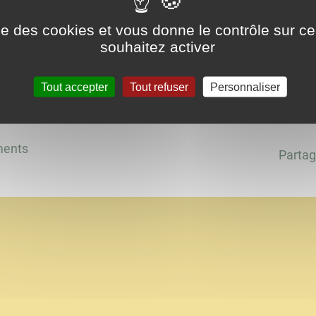
ise des cookies et vous donne le contrôle sur 
souhaitez activer
e ?
Tout accepter
Tout refuser
Personnaliser
e de la MPOB
à partir de 6 ans
ments
Partag