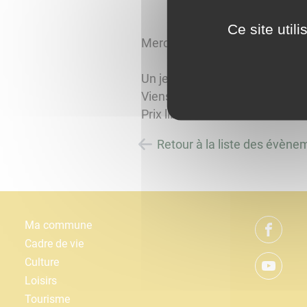
Ce site util
Mercredi 28 août à 10h
Un jeu en langue de Bourgogn
Viens jouer avec la ludothèqu
Prix libre
Retour à la liste des évène
Ma commune
Cadre de vie
Culture
Loisirs
Tourisme