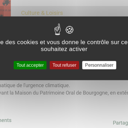
Culture & Loisirs
Théâtre Les Axiomatiques par le Gr
ise des cookies et vous donne le contrôle sur 
souhaitez activer
Tout accepter
Tout refuser
Personnaliser
matique de l'urgence climatique.
vant la Maison du Patrimoine Oral de Bourgogne, en extérie
ments
Partag