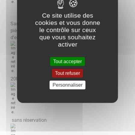
Ce site utilise des
cookies et vous donne
Samedi 1er octobre à Anost, représentation de la
le contrôle sur ceux
pièce de théâtre "A la folie" avec la troupe Le Parti
que vous souhaitez
d'en rire
activer
Tout accepter
Tout refuser
20h30 à la salle des fêtes
Personnaliser
sans réservation