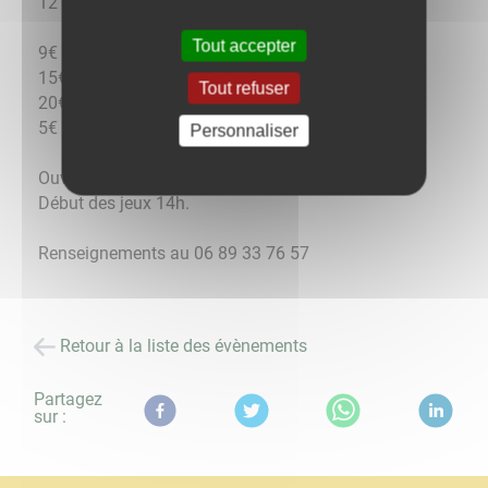
12 parties à la carte, 4 lots/ parties.
Tout accepter
9€ le carton
15€ les 2
Tout refuser
20€ les 3
5€ le carton supplémentaire.
Personnaliser
Ouverture des portes 13h.
Début des jeux 14h.
Renseignements au 06 89 33 76 57
Retour à la liste des évènements
Partagez
sur :