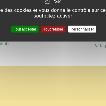
Soirée petit salé et lentilles
ise des cookies et vous donne le contrôle sur 
souhaitez activer
'Hôtel Fortin.
Tout accepter
Tout refuser
Personnaliser
ments
Partag