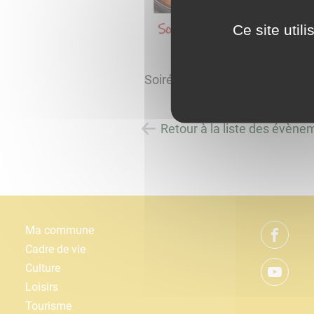
Ce site util
Soirée petit salé et lentilles à l
Retour à la liste des évène
Ma commune
Cadre de vie
Culture
Loisirs
Tourisme