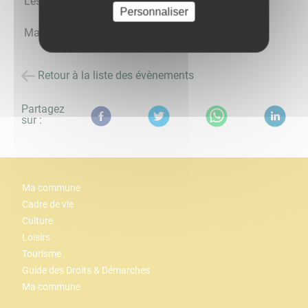
Les Enclumés.
Personnaliser
​​​​​​​Marionettes ; Ciné-concert - Peinture en direct
Retour à la liste des évènements
Partagez
sur :
Ma commune
Cadre de vie
Culture
Loisirs
Tourisme
Guide des Droits & Démarches
Ma commune