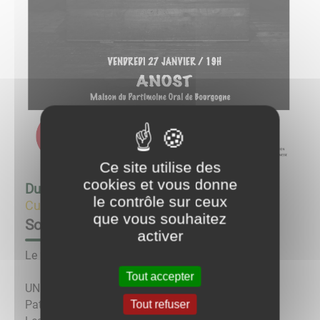
Ce site utilise des
cookies et vous donne
Du
27/01/23 à 19:00
au
27/01/23 à 21:00
le contrôle sur ceux
Culture & Loisirs
que vous souhaitez
Soirée Fantastique MPOB
activer
Le 27 janvier à 19h se déroulera :
Tout accepter
UNE SOIREE FANTASTIQUE à la Maison du
Tout refuser
Patrimoine Oral de Bourgogne avec la Compagnie