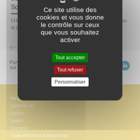
Soirée Beaujolais nouveau
Ce site utilise des
cookies et vous donne
L'Hôtel Fortin propose une soirée Beaujolais nouveau
le contrôle sur ceux
le jeudi 21 novembre à partir de 18h30.
que vous souhaitez
activer
Retour à la liste des évènements
Tout accepter
Partagez
sur :
Tout refuser
Personnaliser
Ma commune
Cadre de vie
Culture
Loisirs
Tourisme
Guide des Droits & Démarches