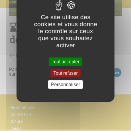
Ce site utilise des
cookies et vous donne
⌛ ///// Page en cours de
le contrôle sur ceux
développement...
que vous souhaitez
activer
Retour à l'accueil
Tout accepter
Partagez
Tout refuser
sur :
Personnaliser
Ma commune
Cadre de vie
Culture
Loisirs