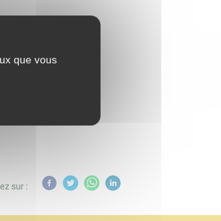
ceux que vous
tre
ez sur :