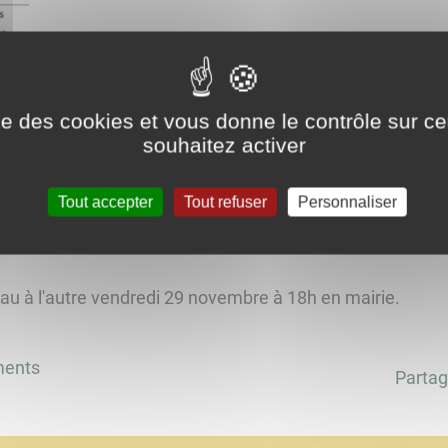
ise des cookies et vous donne le contrôle sur 
Réunion collectif d'un hameau à l'au
souhaitez activer
Tout accepter
Tout refuser
Personnaliser
au à l'autre vendredi 29 novembre à 18h en mairie.
ments
Partag