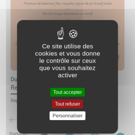
Ce site utilise des
cookies et vous donne
le contrôle sur ceux
que vous souhaitez
activer
Du
14/02/25 à 19:00
au
14/02/25 à 21:30
Repas Saint Valentin L'Avant-Gare
Tout accepter
Repas sur réservation.
Tout refuser
Personnaliser
Retour à la liste des évènements
Partagez