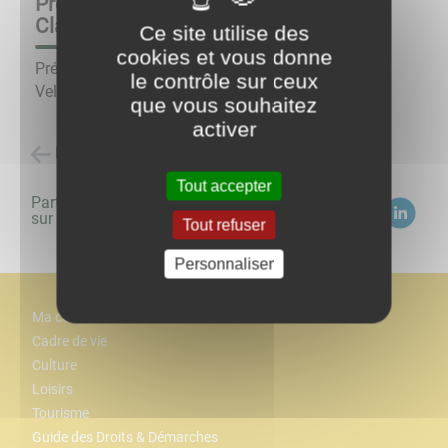
Présentation travaux chapelle Sainte
Claire de Velée
Ce site utilise des
cookies et vous donne
Présentation travaux à la chapelle Sainte Claire de
le contrôle sur ceux
Velée.
que vous souhaitez
activer
Retour à la liste des évènements
Tout accepter
Partagez
sur :
Tout refuser
Personnaliser
Ma commune
Cadre de vie
Culture
Loisirs
Tourisme
Guide des Droits & Démarches