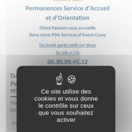
Du
08/04/24 à 14:00
au
08/04/24 à 17:00
Permanence du service accueil et
orientation
Ce site utilise des
cookies et vous donne
Permanences de 14h à 17h un lundi sur deux
le contrôle sur ceux
jusqu'au mois de juin 2024 :
que vous souhaitez
activer
- Février 2024 : lundi 26/02