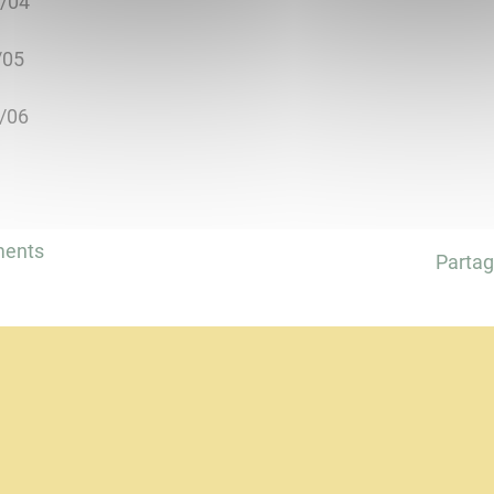
2/04
/05
7/06
ments
Partag