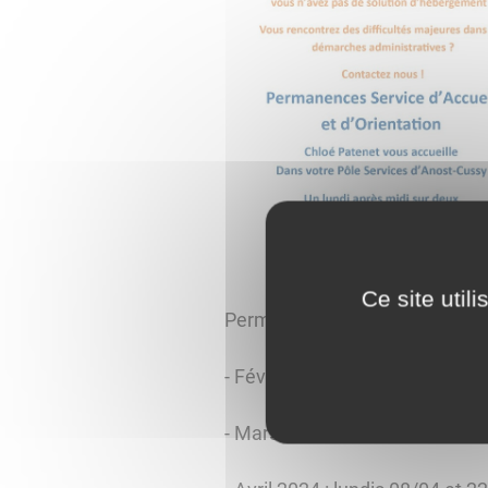
Ce site util
Permanences de 14h à 17h un l
- Février 2024 : lundi 26/02
- Mars 2024 : lundis 11/03 et 