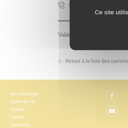
35-45-22-38-60
Ce site util
Valérie BLANCHETETE
Retour à la liste des carnet
Ma commune
Cadre de vie
Culture
Loisirs
Tourisme