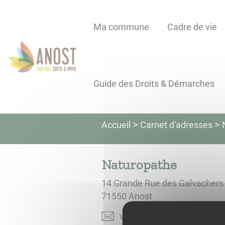
Lien
Lien
Lien
Lien
Panneau de gestion des cookies
d'accès
d'accès
d'accès
d'accès
Ma commune
Cadre de vie
rapide
rapide
rapide
rapide
au
au
à
au
menu
contenu
la
pied
principal
recherche
de
Guide des Droits & Démarches
page
Carnet d'adresses
Accueil
Naturopathe
14 Grande Rue des Galvachers
71550
Anost
moc.liamg@etetehcnalb.ei