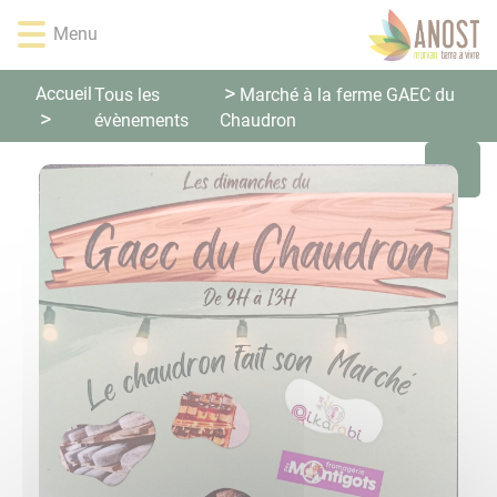
Lien
Lien
Lien
Lien
Panneau de gestion des cookies
Menu
d'accès
d'accès
d'accès
d'accès
rapide
rapide
rapide
rapide
au
au
à
au
Accueil
Tous les
Marché à la ferme GAEC du
menu
contenu
la
pied
évènements
Chaudron
principal
recherche
de
page