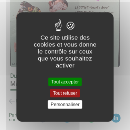
Ce site utilise des
cookies et vous donne
le contrôle sur ceux
que vous souhaitez
activer
Du
21/06/26 à 10:00
au
21/06/26 à 14:00
Tout accepter
Marché à la ferme GAEC du Chaudron
Tout refuser
Retour à la liste des évènements
Personnaliser
Partagez
sur :