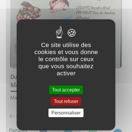
Ce site utilise des
cookies et vous donne
le contrôle sur ceux
que vous souhaitez
activer
Du
30/08/26 à 10:00
au
30/08/26 à 14:00
Marché à la ferme GAEC du Chaudron
Tout accepter
Marché à la ferme.
Tout refuser
Personnaliser
Retour à la liste des évènements
Partagez