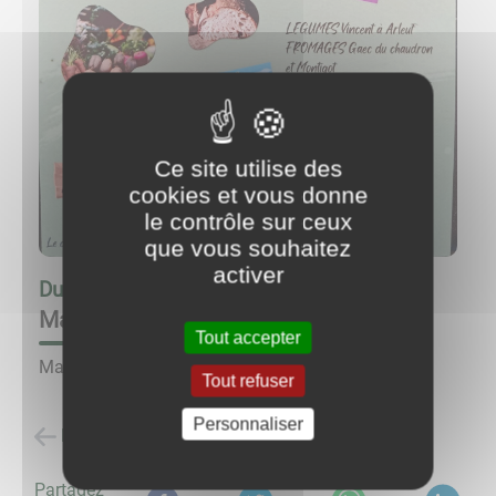
Ce site utilise des
cookies et vous donne
le contrôle sur ceux
que vous souhaitez
activer
Du
16/08/26 à 10:00
au
16/08/26 à 14:00
Marché à la ferme GAEC du Chaudron
Tout accepter
Marché à la ferme.
Tout refuser
Personnaliser
Retour à la liste des évènements
Partagez