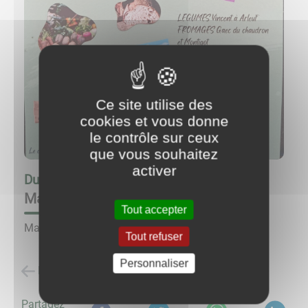
Ce site utilise des
cookies et vous donne
le contrôle sur ceux
que vous souhaitez
activer
Du
09/08/26 à 10:00
au
09/08/26 à 14:00
Marché à la ferme GAEC du Chaudron
Tout accepter
Marché à la ferme.
Tout refuser
Personnaliser
Retour à la liste des évènements
Partagez