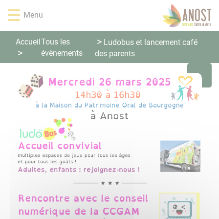
Lien
Lien
Lien
Lien
Panneau de gestion des cookies
Menu
d'accès
d'accès
d'accès
d'accès
rapide
rapide
rapide
rapide
au
au
à
au
Accueil
Tous les
Ludobus et lancement café
menu
contenu
la
pied
évènements
des parents
principal
recherche
de
page