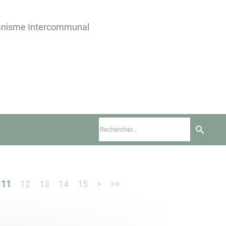
banisme Intercommunal
11
12
13
14
15
>
>>