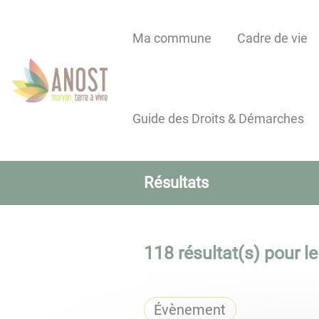
Lien
Lien
Lien
Lien
Panneau de gestion des cookies
d'accès
d'accès
d'accès
d'accès
Ma commune
Cadre de vie
rapide
rapide
rapide
rapide
au
au
à
au
menu
contenu
la
pied
principal
recherche
de
Guide des Droits & Démarches
page
Résultats
118
résultat(s) pour le
Évènement