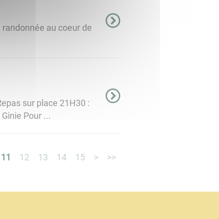
ne randonnée au coeur de
Repas sur place 21H30 :
inie Pour ...
11
12
13
14
15
>
>>