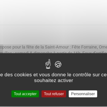
opose pour la fête de la Saint-Amour : Fête Forraine, Ome
uilles : samedi & dimanche à partir de 16h, Feux d'artifice
ise des cookies et vous donne le contrôle sur 
 Fortin
souhaitez activer
'hôtel Fortin. Réservation au 06 67 68 78 75 Animation a
Tout accepter
Tout refuser
Personnaliser