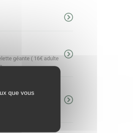
lette géante ( 16€ adulte
 ...
ceux que vous
vec Paulo, le dimanche 7