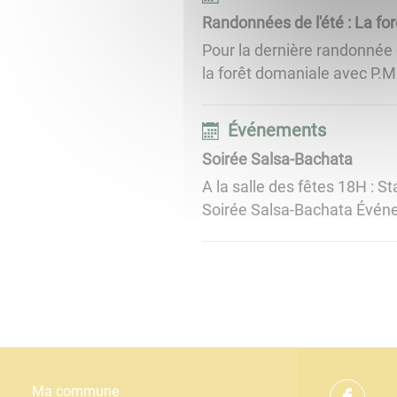
Randonnées de l'été : La for
Pour la dernière randonnée 
la forêt domaniale avec P.M
Événements
Soirée Salsa-Bachata
A la salle des fêtes 18H : 
Soirée Salsa-Bachata Événem
Ma commune