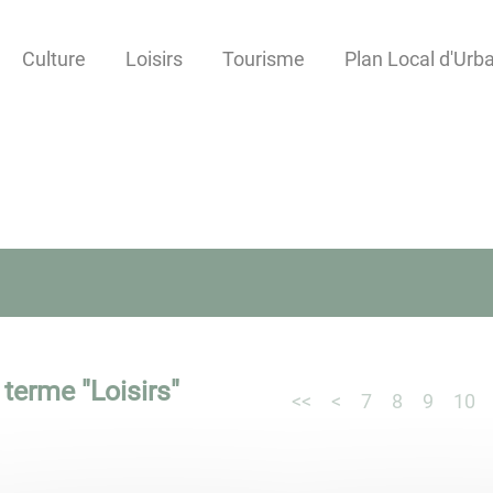
Culture
Loisirs
Tourisme
Plan Local d'Ur
 terme "
Loisirs
"
<<
<
7
8
9
10