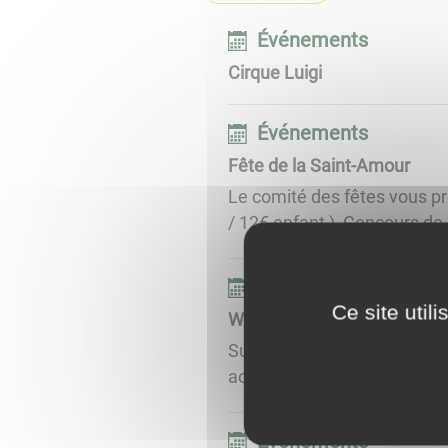
Événements
Cirque Luigi
Événements
Fête de la Saint-Amour
Le comité des fêtes vous pr
/ 12€ enfant ), Concours de q
Événements
Ce site util
Week-End Ecrevisses - Hôtel
Sur place ou à emporter à l
août soir. ...
Événements