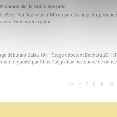
êt domaniale, la louère des prés
de l'été, Rendez-vous à 14h au parc à sangliers, pour u
arvin. Evénement gratuit. ...
Stage débutant Salsa 19H : Stage débutant Bachata 20H : 
ent organisé par Chris Paggi et sa partenaire de danse G
<<
<
7
8
9
10