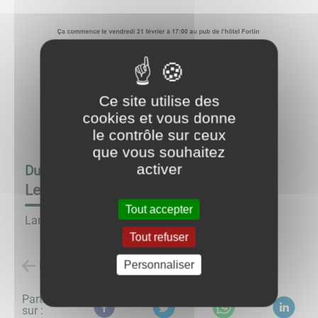
Ce site utilise des
cookies et vous donne
le contrôle sur ceux
que vous souhaitez
activer
Du
21/02/25 à 17:00
au
21/02/25 à 20:00
Le bar à idées
Tout accepter
Lancement de Innov'Anost vendredi 21 février.
Tout refuser
Retour à la liste des évènements
Personnaliser
Partagez
sur :