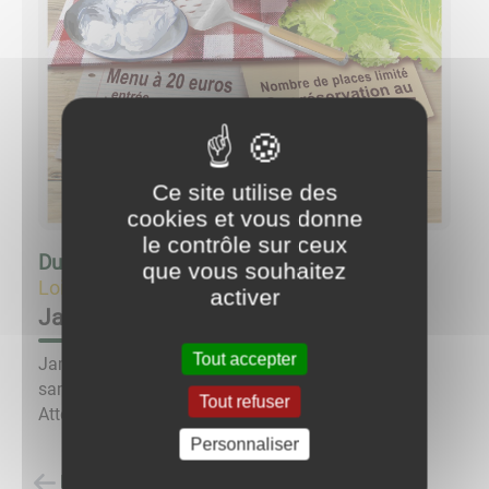
Ce site utilise des
cookies et vous donne
le contrôle sur ceux
Du
17/06/23 à 20:00
au
17/06/23 à 23:00
que vous souhaitez
Loisirs
activer
Jambon à la broche
Tout accepter
Jambon à la broche avec animation musicale, le
samedi 17 juin, sur réservation au 06 86 33 76 57.
Tout refuser
Attention, places limitées.
Personnaliser
Retour à la liste des évènements