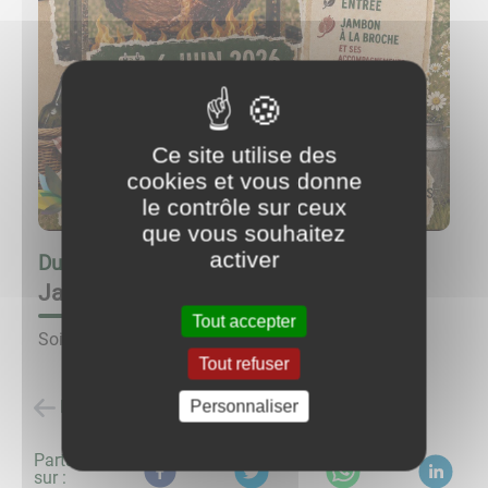
Ce site utilise des
cookies et vous donne
le contrôle sur ceux
que vous souhaitez
activer
Du
06/06/26 à 20:00
au
06/06/26 à 23:30
Jambon à la broche
Tout accepter
Soirée dansante animée par Orpheane.
Tout refuser
Retour à la liste des évènements
Personnaliser
Partagez
sur :