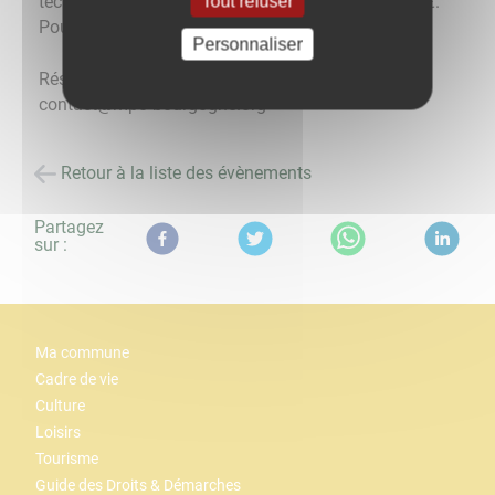
Tout refuser
techniques et pratiques de la Compagnie ZEO. 10 €.
Pour adultes et plus de 12 ans.
Personnaliser
Réservation atelier au 03 85 82 77 00 ou
contact@mpo-bourgogne.org
Retour à la liste des évènements
Partagez
sur :
Ma commune
Cadre de vie
Culture
Loisirs
Tourisme
Guide des Droits & Démarches