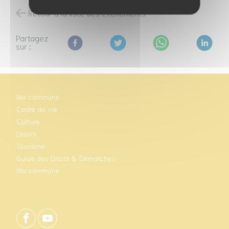
Retour à la liste des évènements
Partagez
sur :
Ma commune
Cadre de vie
Culture
Loisirs
Tourisme
Guide des Droits & Démarches
Ma commune