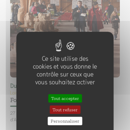
Ce site utilise des
cookies et vous donne le
contrôle sur ceux que
vous souhaitez activer
Du
27/11/21 à 10:00
au
27/11/21 à 19:00
Loisirs
Tout accepter
Foire des Galvachers - Marché
Tout refuser
27 novembre. Organisée par le Comité des fêtes
d'Anost : marché de producteurs et artisanat.
Personnaliser