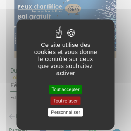
Ce site utilise des
cookies et vous donne
le contrôle sur ceux
que vous souhaitez
Du
13/07/23 à 18:00
au
13/07/23 à 23:45
activer
Loisirs
Fête nationale
Tout accepter
Fête nationale soirée du 13 juillet
Tout refuser
Personnaliser
Retour à la liste des évènements
Partagez