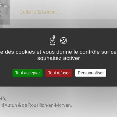
Culture & Loisirs
Exposition Photo
ise des cookies et vous donne le contrôle sur 
souhaitez activer
Tout accepter
Tout refuser
Personnaliser
Anost vous invite découvrir leur travail du 8 au 10 avril 
e 10h à 18h.
oto,
s d'Autun & de Rousillon-en-Morvan.