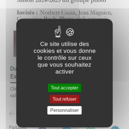
Ce site utilise des
cookies et vous donne
le contrôle sur ceux
que vous souhaitez
Du
08/05/25 à 10:00
au
11/05/25 à 18:00
activer
Expo photo des artistes d'Anost
Tout accepter
Clin d'oeil nature, expo photo du 8 au 11 mai à la
salle des fêtes.
Tout refuser
Personnaliser
Retour à la liste des évènements
Partagez