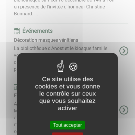
en présence de l'invitée d'honneur Christine
Bonnard. ...
Événements
Décoration masques vénitiens
La bibliothèque d'Anost et le kiosque famille
vous invitent à un après-midi familial
décoration de masques de Venise et histoires à
partager, mercredi 14 février de 14h à 16h. ...
Ce site utilise des
cookies et vous donne
Événements
le contrôle sur ceux
Fête de la libération
que vous souhaitez
A l'occasion des 80 ans de la Libération, la
activer
Maison du Patrimoine Oral de Bourgogne, les
associations d'Anost et du Morvan ainsi que la
mairie d'Anost vous proposent un week-end
Tout accepter
sérieux et festif, retrouvez ...