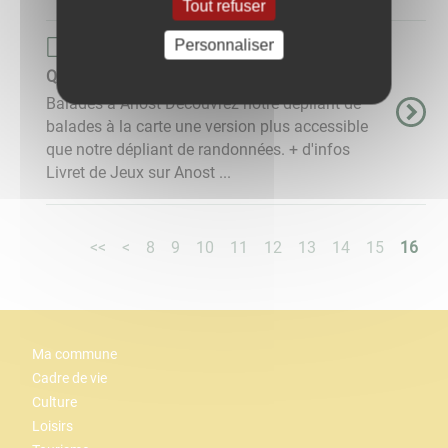
Tout refuser
Personnaliser
Page de base
Que faire à Anost ?
​​​​​​​ Balades à Anost Découvrez notre dépliant de
balades à la carte une version plus accessible
que notre dépliant de randonnées. + d'infos ​​​​​​​
Livret de Jeux sur Anost ...
<<
<
8
9
10
11
12
13
14
15
16
Ma commune
Cadre de vie
Culture
Loisirs