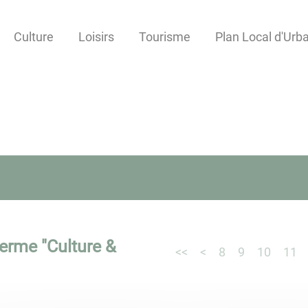
Culture
Loisirs
Tourisme
Plan Local d'Ur
terme "
Culture &
<<
<
8
9
10
11