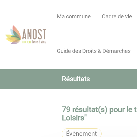
Lien
Lien
Lien
Lien
Panneau de gestion des cookies
d'accès
d'accès
d'accès
d'accès
Ma commune
Cadre de vie
rapide
rapide
rapide
rapide
au
au
à
au
menu
contenu
la
pied
principal
recherche
de
Guide des Droits & Démarches
page
Résultats
79
résultat(s) pour le 
Loisirs
"
Évènement