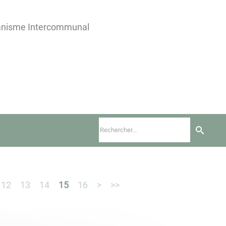
banisme Intercommunal
12
13
14
15
16
>
>>