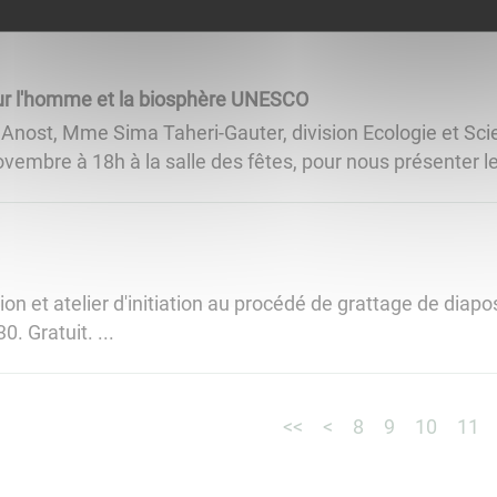
r l'homme et la biosphère UNESCO
à Anost, Mme Sima Taheri-Gauter, division Ecologie et Sci
novembre à 18h à la salle des fêtes, pour nous présenter 
on et atelier d'initiation au procédé de grattage de diaposi
 Gratuit. ...
<<
<
8
9
10
11