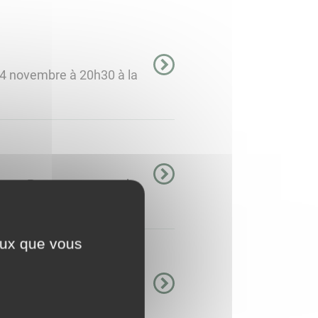
i 4 novembre à 20h30 à la
èque. Pour cette seconde
ngagement ...
ceux que vous
e à 18h à la Maison du