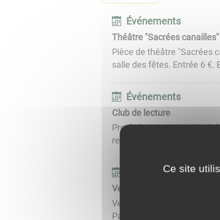
Événements
Théâtre "Sacrées canailles"
Pièce de théâtre "Sacrées c
salle des fêtes. Entrée 6 €. B
Événements
Club de lecture
Prochaine rencontre du club
rentrée du club de lecture, 
Ce site util
Événements
Vernissage de l'exposition "
Vernissage de l'exposition L
Patrimoine Oral de Bourgogn