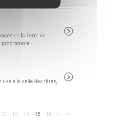
ences de la Terre de
le programme ...
tive à la salle des fêtes,
12
13
14
15
16
>
>>