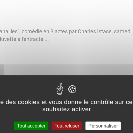
anailles", comédie en 3 actes par Charles Istace, samed
uvette à l'entracte ...
 de lecture samedi 28 octobre de 14h à 16h à la biblioth
vous pouvez nous rejoindre, ceci sans inscription, sans e
ise des cookies et vous donne le contrôle sur 
souhaitez activer
Lieux-dits"
ieux-dits par Jean-Philippe Astolfi le mercredi 25 octobr
Tout accepter
Tout refuser
Personnaliser
e. ...