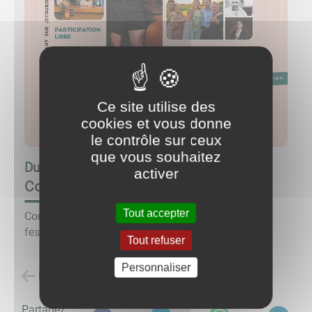
Ce site utilise des
cookies et vous donne
le contrôle sur ceux
que vous souhaitez
Du
17/04/25 à 19:00
au
17/04/25 à 21:00
activer
Concert Tutti !
Tout accepter
Concert de musique classique dans le cadre du
festival itinérant Je cours pour la culture.
Tout refuser
Personnaliser
Retour à la liste des évènements
Partagez