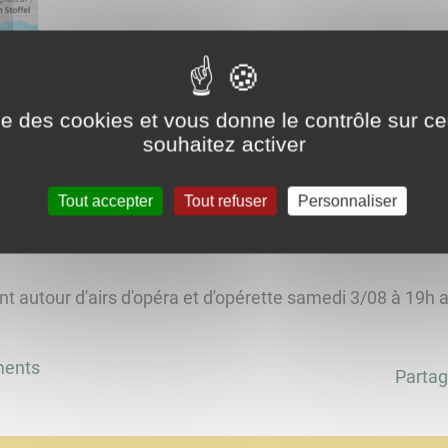
ise des cookies et vous donne le contrôle sur 
Concert autour d'airs d'opéra et d'op
souhaitez activer
Tout accepter
Tout refuser
Personnaliser
nt autour d'airs d'opéra et d'opérette samedi 3/08 à 19h 
ments
Partag