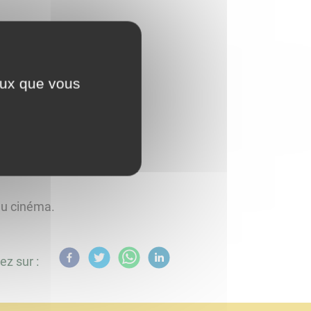
ceux que vous
érette
au cinéma.
ez sur :