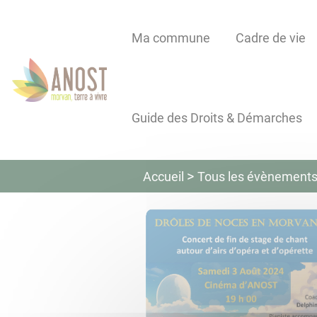
Lien
Lien
Lien
Lien
Panneau de gestion des cookies
d'accès
d'accès
d'accès
d'accès
Ma commune
Cadre de vie
rapide
rapide
rapide
rapide
au
au
à
au
menu
contenu
la
pied
principal
recherche
de
Guide des Droits & Démarches
page
Tous les évènement
Accueil