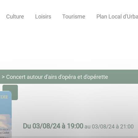
Culture
Loisirs
Tourisme
Plan Local d'Ur
s
Concert autour d'airs d'opéra et d'opérette
Du
03/08/24 à 19:00
au
03/08/24 à 21:00